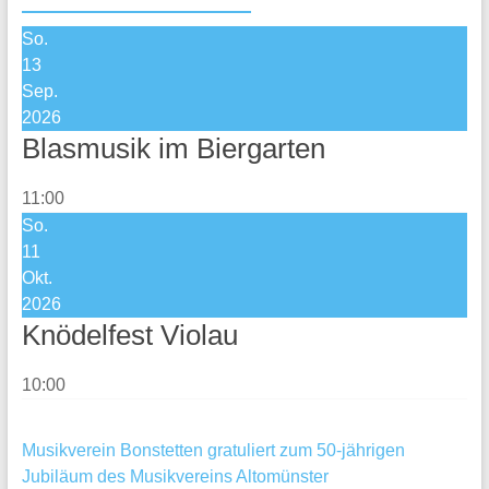
So.
13
Sep.
2026
Blasmusik im Biergarten
11:00
So.
11
Okt.
2026
Knödelfest Violau
10:00
Musikverein Bonstetten gratuliert zum 50-jährigen
Jubiläum des Musikvereins Altomünster