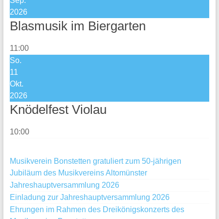
Sep.
2026
Blasmusik im Biergarten
11:00
So.
11
Okt.
2026
Knödelfest Violau
10:00
Musikverein Bonstetten gratuliert zum 50-jährigen
Jubiläum des Musikvereins Altomünster
Jahreshauptversammlung 2026
Einladung zur Jahreshauptversammlung 2026
Ehrungen im Rahmen des Dreikönigskonzerts des