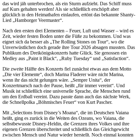
das wird jäh unterbrochen, als ein Sturm aufzieht. Das Schiff muss
auf Kurs gehalten werden! Als sie schließlich erschöpft aber
glücklich in den Heimathafen einlaufen, ertönt das bekannte Shanty-
Lied „Hamborger Veermaster“.
Nach den ersten drei Elementen – Feuer, Luft und Wasser – wird es
Zeit, wieder festen Boden unter die Füße zu bekommen. Und was
eignet sich da besser als „The Rolling Stones on Tour“, wo die
Unverwüstlichen doch gerade ihre Tour 2026 absagen mussten. Das
Publikum des Dreikönigskonzerts hatte Glück. Sie genossen ein
Medley aus „Paint it Black“, „Ruby Tuesday“ und „Satisfaction“.
Die zweite Hälfte des Konzerts fiel zunächst etwas aus dem Motto
„Die vier Elemente“, doch Marina Fladerer wäre nicht Marina,
wenn ihr das nicht gelungen wäre. „Sempre Unita“, der
Konzertmarsch nach der Pause, heißt „für immer vereint“. Und
Musik ist schließlich eine universelle Sprache, die Menschen rund
um den Erdball vereint. Dazu passte dann auch das nächste Werk,
die Schnellpolka „Böhmisches Feuer“ von Kurt Pascher.
Mit „Selections from Disney’s Moana“, die im Deutschen Vaiana
heißt, ging es zurück in die Weiten des Ozeans, wo Vaiana, die
selbstbewusste Disney-Heldin, die Grenzen ihres Volkes und ihre
eigenen Grenzen überschreitet und schließlich das Gleichgewicht
zwischen Mensch und Natur wieder herstellt. Noch einmal konnten