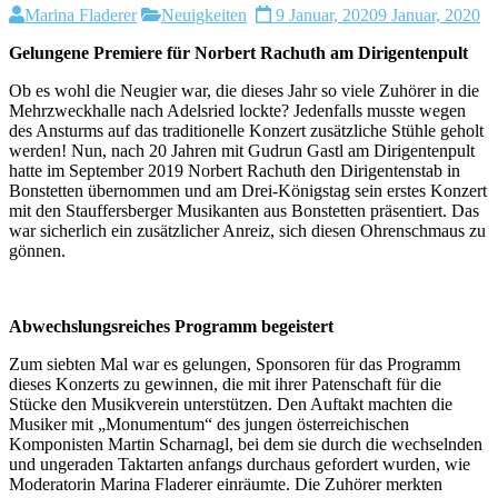
Marina Fladerer
Neuigkeiten
9 Januar, 2020
9 Januar, 2020
Gelungene Premiere für Norbert Rachuth am Dirigentenpult
Ob es wohl die Neugier war, die dieses Jahr so viele Zuhörer in die
Mehrzweckhalle nach Adelsried lockte? Jedenfalls musste wegen
des Ansturms auf das traditionelle Konzert zusätzliche Stühle geholt
werden! Nun, nach 20 Jahren mit Gudrun Gastl am Dirigentenpult
hatte im September 2019 Norbert Rachuth den Dirigentenstab in
Bonstetten übernommen und am Drei-Königstag sein erstes Konzert
mit den Stauffersberger Musikanten aus Bonstetten präsentiert. Das
war sicherlich ein zusätzlicher Anreiz, sich diesen Ohrenschmaus zu
gönnen.
Abwechslungsreiches Programm begeistert
Zum siebten Mal war es gelungen, Sponsoren für das Programm
dieses Konzerts zu gewinnen, die mit ihrer Patenschaft für die
Stücke den Musikverein unterstützen. Den Auftakt machten die
Musiker mit „Monumentum“ des jungen österreichischen
Komponisten Martin Scharnagl, bei dem sie durch die wechselnden
und ungeraden Taktarten anfangs durchaus gefordert wurden, wie
Moderatorin Marina Fladerer einräumte. Die Zuhörer merkten