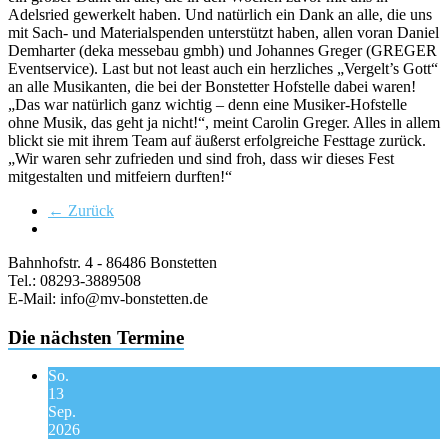
Adelsried gewerkelt haben. Und natürlich ein Dank an alle, die uns
mit Sach- und Materialspenden unterstützt haben, allen voran Daniel
Demharter (deka messebau gmbh) und Johannes Greger (GREGER
Eventservice). Last but not least auch ein herzliches „Vergelt’s Gott“
an alle Musikanten, die bei der Bonstetter Hofstelle dabei waren!
„Das war natürlich ganz wichtig – denn eine Musiker-Hofstelle
ohne Musik, das geht ja nicht!“, meint Carolin Greger. Alles in allem
blickt sie mit ihrem Team auf äußerst erfolgreiche Festtage zurück.
„Wir waren sehr zufrieden und sind froh, dass wir dieses Fest
mitgestalten und mitfeiern durften!“
← Zurück
Bahnhofstr. 4 - 86486 Bonstetten
Tel.: 08293-3889508
E-Mail: info@mv-bonstetten.de
Die nächsten Termine
So.
13
Sep.
2026