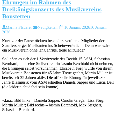
Ehrungen im Rahmen des
Dreikönigskonzerts des Musikvereins
Bonstetten
Marina Fladerer
Neuigkeiten
16 Januar, 2026
16 Januar,
2026
Kurz vor der Pause rückten besonders verdiente Mitglieder der
Stauffersberger Musikanten ins Scheinwerferlicht. Denn was wäre
ein Musikverein ohne langjährige, treue Mitglieder.
So ließen es sich der 1.Vorsitzende des Bezirk 15 ASM, Sebastian
Bernhard, und seine Stellvertreterin Jasmin Berchtold nicht nehmen,
die Ehrungen selbst vorzunehmen. Elisabeth Förg wurde von ihrem
Musikverein Bonstetten für 45 Jahre Treue geehrt, Martin Müller ist
bereits seit 35 Jahren aktiv. Die offizielle Ehrung für jeweils 30
Jahre Blasmusik vom ASM erhielten Daniela Sapper und Lucia Deil
(die leider nicht dabei sein konnte).
v.l.n.r.: Bild links – Daniela Sapper, Carolin Greger, Lisa Förg,
Martin Müller; Bild rechts – Jasmin Berchtold, Max Stegherr,
Sebastian Bernhard.