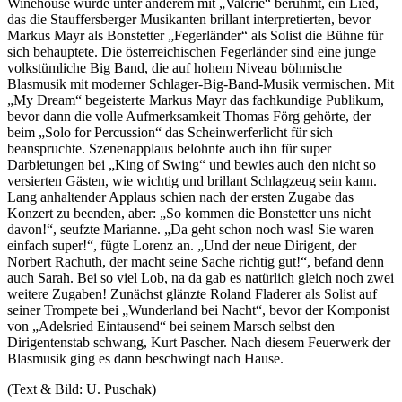
Winehouse wurde unter anderem mit „Valerie“ berühmt, ein Lied,
das die Stauffersberger Musikanten brillant interpretierten, bevor
Markus Mayr als Bonstetter „Fegerländer“ als Solist die Bühne für
sich behauptete. Die österreichischen Fegerländer sind eine junge
volkstümliche Big Band, die auf hohem Niveau böhmische
Blasmusik mit moderner Schlager-Big-Band-Musik vermischen. Mit
„My Dream“ begeisterte Markus Mayr das fachkundige Publikum,
bevor dann die volle Aufmerksamkeit Thomas Förg gehörte, der
beim „Solo for Percussion“ das Scheinwerferlicht für sich
beanspruchte. Szenenapplaus belohnte auch ihn für super
Darbietungen bei „King of Swing“ und bewies auch den nicht so
versierten Gästen, wie wichtig und brillant Schlagzeug sein kann.
Lang anhaltender Applaus schien nach der ersten Zugabe das
Konzert zu beenden, aber: „So kommen die Bonstetter uns nicht
davon!“, seufzte Marianne. „Da geht schon noch was! Sie waren
einfach super!“, fügte Lorenz an. „Und der neue Dirigent, der
Norbert Rachuth, der macht seine Sache richtig gut!“, befand denn
auch Sarah. Bei so viel Lob, na da gab es natürlich gleich noch zwei
weitere Zugaben! Zunächst glänzte Roland Fladerer als Solist auf
seiner Trompete bei „Wunderland bei Nacht“, bevor der Komponist
von „Adelsried Eintausend“ bei seinem Marsch selbst den
Dirigentenstab schwang, Kurt Pascher. Nach diesem Feuerwerk der
Blasmusik ging es dann beschwingt nach Hause.
(Text & Bild: U. Puschak)