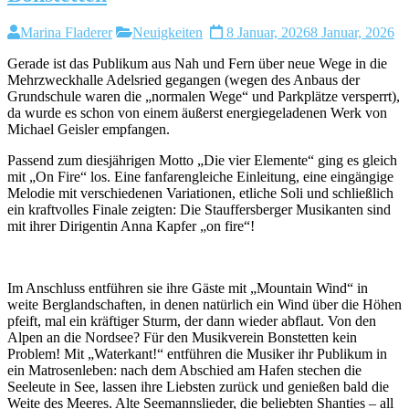
Marina Fladerer
Neuigkeiten
8 Januar, 2026
8 Januar, 2026
Gerade ist das Publikum aus Nah und Fern über neue Wege in die
Mehrzweckhalle Adelsried gegangen (wegen des Anbaus der
Grundschule waren die „normalen Wege“ und Parkplätze versperrt),
da wurde es schon von einem äußerst energiegeladenen Werk von
Michael Geisler empfangen.
Passend zum diesjährigen Motto „Die vier Elemente“ ging es gleich
mit „On Fire“ los. Eine fanfarengleiche Einleitung, eine eingängige
Melodie mit verschiedenen Variationen, etliche Soli und schließlich
ein kraftvolles Finale zeigten: Die Stauffersberger Musikanten sind
mit ihrer Dirigentin Anna Kapfer „on fire“!
Im Anschluss entführen sie ihre Gäste mit „Mountain Wind“ in
weite Berglandschaften, in denen natürlich ein Wind über die Höhen
pfeift, mal ein kräftiger Sturm, der dann wieder abflaut. Von den
Alpen an die Nordsee? Für den Musikverein Bonstetten kein
Problem! Mit „Waterkant!“ entführen die Musiker ihr Publikum in
ein Matrosenleben: nach dem Abschied am Hafen stechen die
Seeleute in See, lassen ihre Liebsten zurück und genießen bald die
Weite des Meeres. Alte Seemannslieder, die beliebten Shanties – all