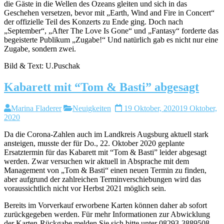
die Gäste in die Wellen des Ozeans gleiten und sich in das
Geschehen versetzen, bevor mit „Earth, Wind and Fire in Concert“
der offizielle Teil des Konzerts zu Ende ging. Doch nach
„September“, „After The Love Is Gone“ und „Fantasy“ forderte das
begeisterte Publikum „Zugabe!“ Und natürlich gab es nicht nur eine
Zugabe, sondern zwei.
Bild & Text: U.Puschak
Kabarett mit “Tom & Basti” abgesagt
Marina Fladerer
Neuigkeiten
19 Oktober, 2020
19 Oktober,
2020
Da die Corona-Zahlen auch im Landkreis Augsburg aktuell stark
ansteigen, musste der für Do., 22. Oktober 2020 geplante
Ersatztermin für das Kabarett mit “Tom & Basti” leider abgesagt
werden. Zwar versuchen wir aktuell in Absprache mit dem
Management von „Tom & Basti“ einen neuen Termin zu finden,
aber aufgrund der zahlreichen Terminverschiebungen wird das
voraussichtlich nicht vor Herbst 2021 möglich sein.
Bereits im Vorverkauf erworbene Karten können daher ab sofort
zurückgegeben werden. Für mehr Informationen zur Abwicklung
der Karten-Rückgabe melden Sie sich bitte unter 08293-3889508.