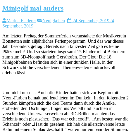
Minigolf mal anders
Marina Fladerer
Neuigkeiten
24 September, 2019
24
September, 2019
Am letzten Freitag der Sommerferien veranstaltete der Musikverein
Bonstetten sein alljährliches Ferienprogramm. Und das war dieses
Jahr besonders gefragt: Bereits nach kürzester Zeit gab es keine
Plätze mehr! Und so starteten insgesamt 15 Kinder mit 4 Betreuern
zum zum 3D-Neongolf nach Gersthofen. Der Clou: Die 18
Minigolfbahnen befinden sich in einer dunklen Halle, in der
Schwarzlicht die verschiedenen Themenwelten eindrucksvoll
erleben lässt.
Und nicht nur das: Auch die Kinder hatten sich vor Beginn mit
Neon-Farben bemalt und leuchteten im Dunkeln. In den folgenden 2
Stunden kämpften sich die drei Teams dann durch die Antike,
eroberten den Dschungel, flogen ins Weltall und tauchten in
verschiedene Unterwasserwelten ab. 3D-Brillen machten das
Erlebnis noch plastischer. „Das war echt cool!“, „Am besten war die
Schanze!“ oder „Hast du gesehen, ich hab die allerschwerste letzte
Bahn mit einem Schlag geschafft!“ waren nur ein paar der Stimmen,