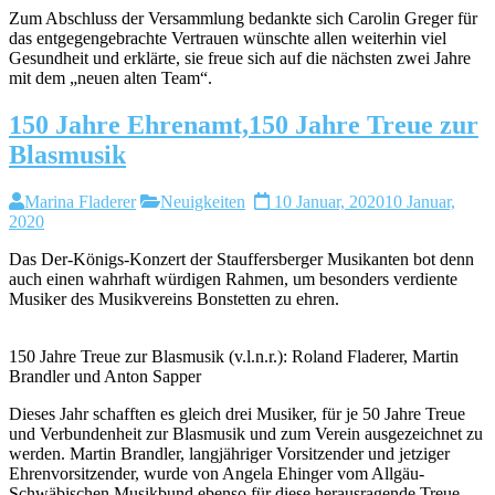
Zum Abschluss der Versammlung bedankte sich Carolin Greger für
das entgegengebrachte Vertrauen wünschte allen weiterhin viel
Gesundheit und erklärte, sie freue sich auf die nächsten zwei Jahre
mit dem „neuen alten Team“.
150 Jahre Ehrenamt,150 Jahre Treue zur
Blasmusik
Marina Fladerer
Neuigkeiten
10 Januar, 2020
10 Januar,
2020
Das Der-Königs-Konzert der Stauffersberger Musikanten bot denn
auch einen wahrhaft würdigen Rahmen, um besonders verdiente
Musiker des Musikvereins Bonstetten zu ehren.
150 Jahre Treue zur Blasmusik (v.l.n.r.): Roland Fladerer, Martin
Brandler und Anton Sapper
Dieses Jahr schafften es gleich drei Musiker, für je 50 Jahre Treue
und Verbundenheit zur Blasmusik und zum Verein ausgezeichnet zu
werden. Martin Brandler, langjähriger Vorsitzender und jetziger
Ehrenvorsitzender, wurde von Angela Ehinger vom Allgäu-
Schwäbischen Musikbund ebenso für diese herausragende Treue