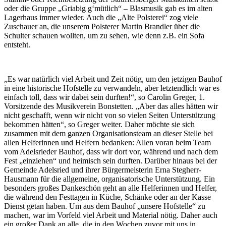
oder die Gruppe „Griabig g‘mütlich“ – Blasmusik gab es im alten
Lagerhaus immer wieder. Auch die „Alte Polsterei“ zog viele
Zuschauer an, die unserem Polsterer Martin Brandler über die
Schulter schauen wollten, um zu sehen, wie denn z.B. ein Sofa
entsteht.
„Es war natürlich viel Arbeit und Zeit nötig, um den jetzigen Bauhof
in eine historische Hofstelle zu verwandeln, aber letztendlich war es
einfach toll, dass wir dabei sein durften!“, so Carolin Greger, 1.
Vorsitzende des Musikverein Bonstetten. „Aber das alles hätten wir
nicht geschafft, wenn wir nicht von so vielen Seiten Unterstützung
bekommen hätten“, so Greger weiter. Daher möchte sie sich
zusammen mit dem ganzen Organisationsteam an dieser Stelle bei
allen Helferinnen und Helfern bedanken: Allen voran beim Team
vom Adelsrieder Bauhof, dass wir dort vor, während und nach dem
Fest „einziehen“ und heimisch sein durften. Darüber hinaus bei der
Gemeinde Adelsried und ihrer Bürgermeisterin Erna Stegherr-
Hausmann für die allgemeine, organisatorische Unterstützung. Ein
besonders großes Dankeschön geht an alle Helferinnen und Helfer,
die während den Festtagen in Küche, Schänke oder an der Kasse
Dienst getan haben. Um aus dem Bauhof „unsere Hofstelle“ zu
machen, war im Vorfeld viel Arbeit und Material nötig. Daher auch
ein großer Dank an alle, die in den Wochen zuvor mit uns in