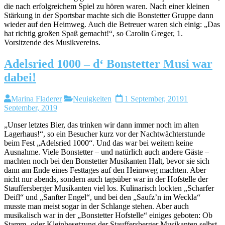
die nach erfolgreichem Spiel zu hören waren. Nach einer kleinen
Stärkung in der Sportsbar machte sich die Bonstetter Gruppe dann
wieder auf den Heimweg. Auch die Betreuer waren sich einig: „Das
hat richtig großen Spaß gemacht!“, so Carolin Greger, 1.
Vorsitzende des Musikvereins.
Adelsried 1000 – d‘ Bonstetter Musi war
dabei!
Marina Fladerer
Neuigkeiten
1 September, 2019
1
September, 2019
„Unser letztes Bier, das trinken wir dann immer noch im alten
Lagerhaus!“, so ein Besucher kurz vor der Nachtwächterstunde
beim Fest „Adelsried 1000“. Und das war bei weitem keine
Ausnahme. Viele Bonstetter – und natürlich auch andere Gäste –
machten noch bei den Bonstetter Musikanten Halt, bevor sie sich
dann am Ende eines Festtages auf den Heimweg machten. Aber
nicht nur abends, sondern auch tagsüber war in der Hofstelle der
Stauffersberger Musikanten viel los. Kulinarisch lockten „Scharfer
Deifl“ und „Sanfter Engel“, und bei den „Saufz’n im Weckla“
musste man meist sogar in der Schlange stehen. Aber auch
musikalisch war in der „Bonstetter Hofstelle“ einiges geboten: Ob
Stamm- oder Kleinbesetzung der Stauffersberger Musikanten selbst