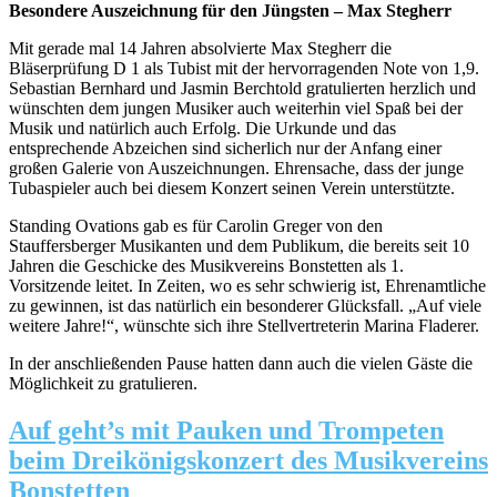
Besondere Auszeichnung für den Jüngsten – Max Stegherr
Mit gerade mal 14 Jahren absolvierte Max Stegherr die
Bläserprüfung D 1 als Tubist mit der hervorragenden Note von 1,9.
Sebastian Bernhard und Jasmin Berchtold gratulierten herzlich und
wünschten dem jungen Musiker auch weiterhin viel Spaß bei der
Musik und natürlich auch Erfolg. Die Urkunde und das
entsprechende Abzeichen sind sicherlich nur der Anfang einer
großen Galerie von Auszeichnungen. Ehrensache, dass der junge
Tubaspieler auch bei diesem Konzert seinen Verein unterstützte.
Standing Ovations gab es für Carolin Greger von den
Stauffersberger Musikanten und dem Publikum, die bereits seit 10
Jahren die Geschicke des Musikvereins Bonstetten als 1.
Vorsitzende leitet. In Zeiten, wo es sehr schwierig ist, Ehrenamtliche
zu gewinnen, ist das natürlich ein besonderer Glücksfall. „Auf viele
weitere Jahre!“, wünschte sich ihre Stellvertreterin Marina Fladerer.
In der anschließenden Pause hatten dann auch die vielen Gäste die
Möglichkeit zu gratulieren.
Auf geht’s mit Pauken und Trompeten
beim Dreikönigskonzert des Musikvereins
Bonstetten