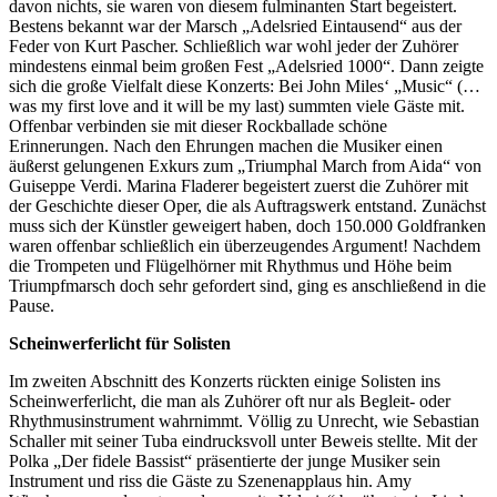
davon nichts, sie waren von diesem fulminanten Start begeistert.
Bestens bekannt war der Marsch „Adelsried Eintausend“ aus der
Feder von Kurt Pascher. Schließlich war wohl jeder der Zuhörer
mindestens einmal beim großen Fest „Adelsried 1000“. Dann zeigte
sich die große Vielfalt diese Konzerts: Bei John Miles‘ „Music“ (…
was my first love and it will be my last) summten viele Gäste mit.
Offenbar verbinden sie mit dieser Rockballade schöne
Erinnerungen. Nach den Ehrungen machen die Musiker einen
äußerst gelungenen Exkurs zum „Triumphal March from Aida“ von
Guiseppe Verdi. Marina Fladerer begeistert zuerst die Zuhörer mit
der Geschichte dieser Oper, die als Auftragswerk entstand. Zunächst
muss sich der Künstler geweigert haben, doch 150.000 Goldfranken
waren offenbar schließlich ein überzeugendes Argument! Nachdem
die Trompeten und Flügelhörner mit Rhythmus und Höhe beim
Triumpfmarsch doch sehr gefordert sind, ging es anschließend in die
Pause.
Scheinwerferlicht für Solisten
Im zweiten Abschnitt des Konzerts rückten einige Solisten ins
Scheinwerferlicht, die man als Zuhörer oft nur als Begleit- oder
Rhythmusinstrument wahrnimmt. Völlig zu Unrecht, wie Sebastian
Schaller mit seiner Tuba eindrucksvoll unter Beweis stellte. Mit der
Polka „Der fidele Bassist“ präsentierte der junge Musiker sein
Instrument und riss die Gäste zu Szenenapplaus hin. Amy