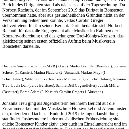
Bericht des Dirigenten stand als nächstes auf der Tagesordnung. Da
Norbert Rachuth, der im September 2019 das Dirigat in Bonstetten
übernommen hatte, aber aus gesundheitlichen Gründen nicht an der
Versammlung teilnehmen konnte, verlas Carolin Greger
stellvertretend für ihn seinen Bericht. Darin bedankte sich Norbert
Rachuth für das tolle Engagement aller Musiker im Rahmen der
Konzertvorbereitung und das gelungene Drei-Königs-Konzert, das
gleichzeitig seinen ersten offiziellen Auftritt beim Musikverein
Bonstetten darstellte.
Die neue Vorstandschaft des MVB (v.l.n.r.): Martin Brandler (Beisitzer), Stefanie
Scherer (1. Kassier), Marina Fladerer (2. Vorstand), Markus Mayr (1.
Schriftführer), Viktoria Lutz (Beisitzer), Martina Förg (2. Schriftführer), Johanna
Treu, Lucia Deil (beide Beisitzer), Samira Deil (Jugendleiter), Judith Müller
(Beisitzer), Bernd Adam (2. Kassier), Carolin Greger (1. Vorstand).
Johanna Treu ging als Jugendleiterin bei ihrem Bericht auf die
Zusammenarbeit mit der Musikschule Holzwinkel und Altenmünster
ein, unter deren Dach seit Ende Juli 2019 die Jugendausbildung
stattfindet. Insbesondere in der musikalischen Früherziehung sind
etliche Bonstetter Kinder aktiv, aber auch im Einzelunterricht und im