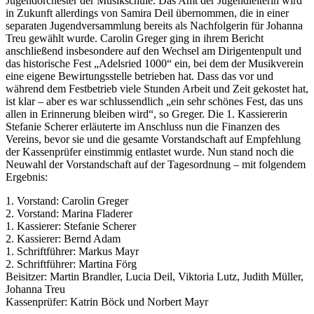
Jugendorchester der Musikschule. Das Amt der Jugendleiterin wird
in Zukunft allerdings von Samira Deil übernommen, die in einer
separaten Jugendversammlung bereits als Nachfolgerin für Johanna
Treu gewählt wurde. Carolin Greger ging in ihrem Bericht
anschließend insbesondere auf den Wechsel am Dirigentenpult und
das historische Fest „Adelsried 1000“ ein, bei dem der Musikverein
eine eigene Bewirtungsstelle betrieben hat. Dass das vor und
während dem Festbetrieb viele Stunden Arbeit und Zeit gekostet hat,
ist klar – aber es war schlussendlich „ein sehr schönes Fest, das uns
allen in Erinnerung bleiben wird“, so Greger. Die 1. Kassiererin
Stefanie Scherer erläuterte im Anschluss nun die Finanzen des
Vereins, bevor sie und die gesamte Vorstandschaft auf Empfehlung
der Kassenprüfer einstimmig entlastet wurde. Nun stand noch die
Neuwahl der Vorstandschaft auf der Tagesordnung – mit folgendem
Ergebnis:
1. Vorstand: Carolin Greger
2. Vorstand: Marina Fladerer
1. Kassierer: Stefanie Scherer
2. Kassierer: Bernd Adam
1. Schriftführer: Markus Mayr
2. Schriftführer: Martina Förg
Beisitzer: Martin Brandler, Lucia Deil, Viktoria Lutz, Judith Müller,
Johanna Treu
Kassenprüfer: Katrin Böck und Norbert Mayr