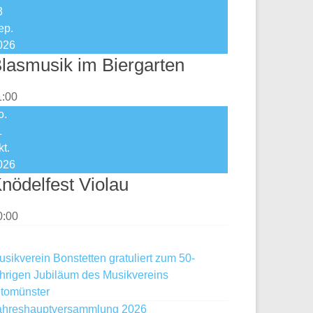
3
ep.
026
lasmusik im Biergarten
1:00
o.
1
kt.
026
nödelfest Violau
0:00
usikverein Bonstetten gratuliert zum 50-
ährigen Jubiläum des Musikvereins
ltomünster
ahreshauptversammlung 2026