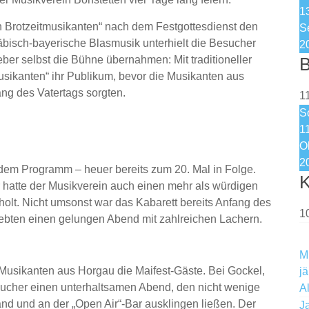
1
n Brotzeitmusikanten“ nach dem Festgottesdienst den
S
äbisch-bayerische Blasmusik unterhielt die Besucher
2
er selbst die Bühne übernahmen: Mit traditioneller
B
usikanten“ ihr Publikum, bevor die Musikanten aus
ng des Vatertags sorgten.
1
S
1
O
2
 dem Programm – heuer bereits zum 20. Mal in Folge.
K
hatte der Musikverein auch einen mehr als würdigen
holt. Nicht umsonst war das Kabarett bereits Anfang des
1
lebten einen gelungen Abend mit zahlreichen Lachern.
M
Musikanten aus Horgau die Maifest-Gäste. Bei Gockel,
j
ucher einen unterhaltsamen Abend, den nicht wenige
A
d und an der „Open Air“-Bar ausklingen ließen. Der
J