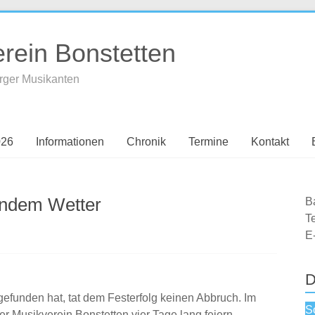
rein Bonstetten
erger Musikanten
026
Informationen
Chronik
Termine
Kontakt
lendem Wetter
B
T
E
D
tgefunden hat, tat dem Festerfolg keinen Abbruch. Im
S
r Musikverein Bonstetten vier Tage lang feiern.