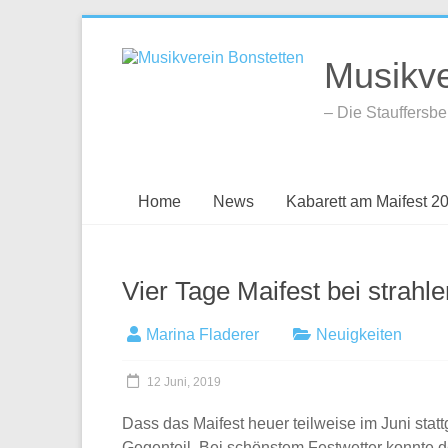
Zum
Inhalt
Musikve
springen
– Die Stauffersb
Home
News
Kabarett am Maifest 2
Vier Tage Maifest bei strah
Marina Fladerer
Neuigkeiten
12 Juni, 2019
Dass das Maifest heuer teilweise im Juni stat
Gegenteil. Bei schönstem Festwetter konnte de