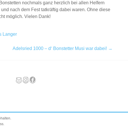
Bonstetten nochmals ganz herzlich bei allen Helfern
 und nach dem Fest tatkräftig dabei waren. Ohne diese
cht möglich. Vielen Dank!
s Langer
Adelsried 1000 – d‘ Bonstetter Musi war dabei!
→
E-Mail
Instagram
Facebook
ehalten.
ss
.