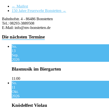
←
Maifest
150 Jahre Feuerwehr Bonstetten
→
Bahnhofstr. 4 - 86486 Bonstetten
Tel.: 08293-3889508
E-Mail: info@mv-bonstetten.de
Die nächsten Termine
So.
13
Sep.
2026
Blasmusik im Biergarten
11:00
So.
11
Okt.
2026
Knödelfest Violau