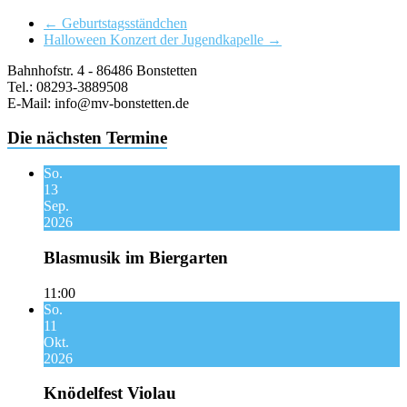
←
Geburtstagsständchen
Halloween Konzert der Jugendkapelle
→
Bahnhofstr. 4 - 86486 Bonstetten
Tel.: 08293-3889508
E-Mail: info@mv-bonstetten.de
Die nächsten Termine
So.
13
Sep.
2026
Blasmusik im Biergarten
11:00
So.
11
Okt.
2026
Knödelfest Violau