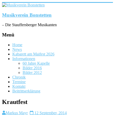
Zum
Inhalt
springen
Musikverein Bonstetten
– Die Stauffersberger Musikanten
Menü
Home
News
Kabarett am Maifest 2026
Informationen
60 Jahre Kapelle
Bilder 2016
Bilder 2012
Chronik
Termine
Kontakt
Beitrittserklärung
Krautfest
Markus Mayr
12 September, 2014