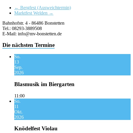
←
Bergfest (Ausweichtermin)
Marktfest Welden
→
Bahnhofstr. 4 - 86486 Bonstetten
Tel.: 08293-3889508
E-Mail: info@mv-bonstetten.de
Die nächsten Termine
So.
13
Sep.
2026
Blasmusik im Biergarten
11:00
So.
11
Okt.
2026
Knödelfest Violau