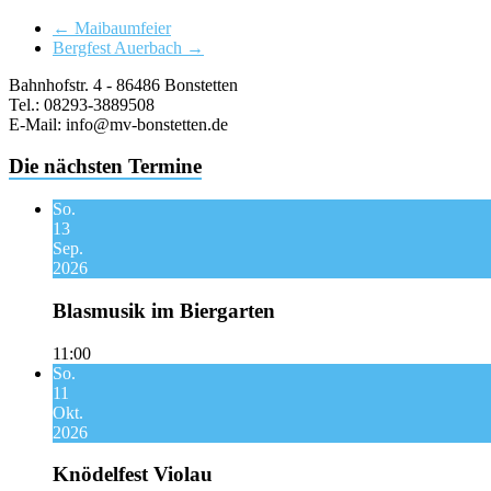
←
Maibaumfeier
Bergfest Auerbach
→
Bahnhofstr. 4 - 86486 Bonstetten
Tel.: 08293-3889508
E-Mail: info@mv-bonstetten.de
Die nächsten Termine
So.
13
Sep.
2026
Blasmusik im Biergarten
11:00
So.
11
Okt.
2026
Knödelfest Violau