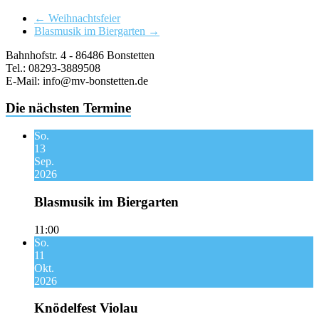
←
Weihnachtsfeier
Blasmusik im Biergarten
→
Bahnhofstr. 4 - 86486 Bonstetten
Tel.: 08293-3889508
E-Mail: info@mv-bonstetten.de
Die nächsten Termine
So.
13
Sep.
2026
Blasmusik im Biergarten
11:00
So.
11
Okt.
2026
Knödelfest Violau