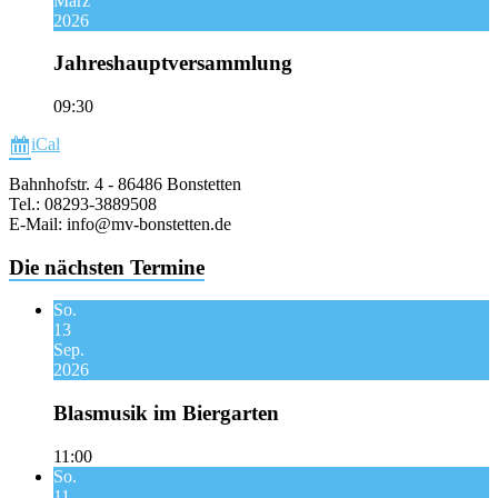
März
2026
Jahreshauptversammlung
09:30
iCal
Bahnhofstr. 4 - 86486 Bonstetten
Tel.: 08293-3889508
E-Mail: info@mv-bonstetten.de
Die nächsten Termine
So.
13
Sep.
2026
Blasmusik im Biergarten
11:00
So.
11