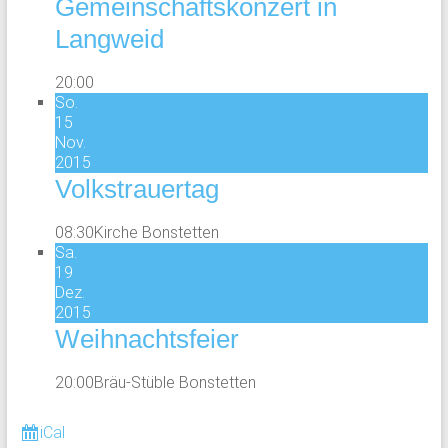
Gemeinschaftskonzert in
Langweid
20:00
So.
15
Nov.
2015
Volkstrauertag
08:30
Kirche Bonstetten
Sa.
19
Dez.
2015
Weihnachtsfeier
20:00
Bräu-Stüble Bonstetten
iCal