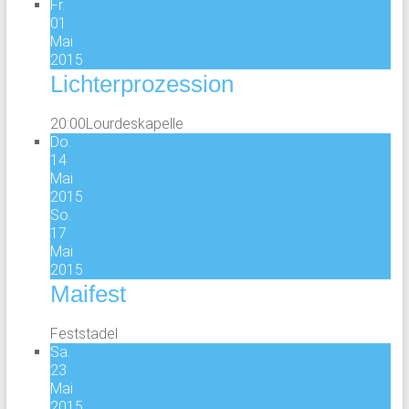
Fr.
01
Mai
2015
Lichterprozession
20:00
Lourdeskapelle
Do.
14
Mai
2015
So.
17
Mai
2015
Maifest
Feststadel
Sa.
23
Mai
2015