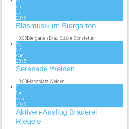
So.
26
Juli
2015
Blasmusik im Biergarten
10:00
Biergarten Bräu-Stüble Bonstetten
So.
02
Aug.
2015
Serenade Welden
18:00
Marktplatz Welden
Fr.
04
Sep.
2015
Aktiven-Ausflug Brauerei
Riegele