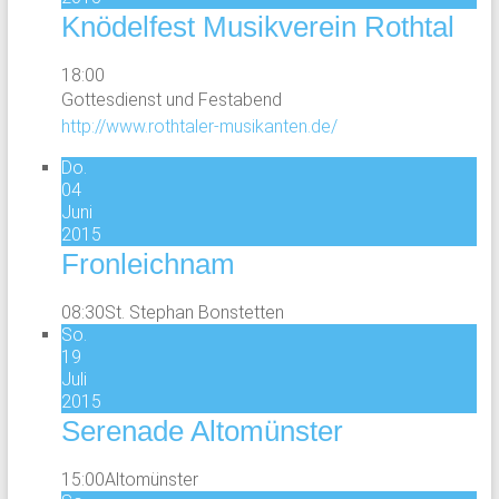
Knödelfest Musikverein Rothtal
18:00
Gottesdienst und Festabend
http://www.rothtaler-musikanten.de/
Do.
04
Juni
2015
Fronleichnam
08:30
St. Stephan Bonstetten
So.
19
Juli
2015
Serenade Altomünster
15:00
Altomünster