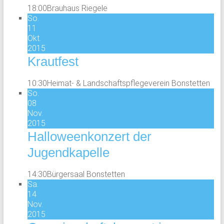
18:00
Brauhaus Riegele
So.
11
Okt.
2015
Krautfest
10:30
Heimat- & Landschaftspflegeverein Bonstetten
So.
08
Nov.
2015
Halloweenkonzert der
Jugendkapelle
14:30
Bürgersaal Bonstetten
Sa.
14
Nov.
2015