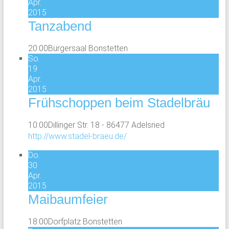
Apr.
2015
Tanzabend
20:00
Bürgersaal Bonstetten
So.
19
Apr.
2015
Frühschoppen beim Stadelbräu
10:00
Dillinger Str. 18 - 86477 Adelsried
http://www.stadel-braeu.de/
Do.
30
Apr.
2015
Maibaumfeier
18:00
Dorfplatz Bonstetten