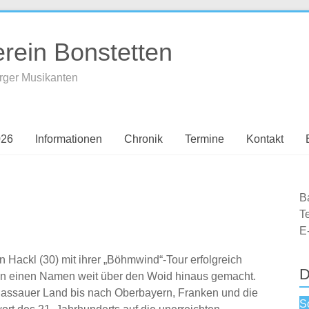
rein Bonstetten
erger Musikanten
026
Informationen
Chronik
Termine
Kontakt
B
T
E
 Hackl (30) mit ihrer „Böhmwind“-Tour erfolgreich
D
iden einen Namen weit über den Woid hinaus gemacht.
Passauer Land bis nach Oberbayern, Franken und die
S