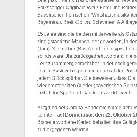
Oberpfalz. Tom & Basti, die waildlerische Ant
Volkssänger-Originale Weiß Ferdl und Roider 
Bayerischen Fernsehen (Wirtshausmusikanten 
Bayerntour, Brettl-Spitzn, Schwaben & Altbaye
15 Jahre sind die beiden mittlerweile als Gs
sind gstandene Mannsbilder geworden, in dene
(Tom), Steirischer (Basti) und ihren typisch
so, als wäre Uhr zurückgedreht worden: In ein
Leut zusammengebracht hat. In der noch gered
Tom & Basti verkörpern die neue Art der Rück
jedem Stück spürbar. Sie beweisen, dass Dial
wiederentdeckten (nieder-)bayerischen Selbstb
freilich für Spaß und Gaudi. „a’zwickt“ werd –
Aufgrund der Corona-Pandemie wurde der urspr
konnte – auf
Donnerstag, den 22. Oktober 
Bisher erworbene Karten behalten ihre Gültigk
zurückgegeben werden.