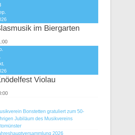
3
ep.
026
lasmusik im Biergarten
1:00
o.
1
kt.
026
nödelfest Violau
0:00
usikverein Bonstetten gratuliert zum 50-
ährigen Jubiläum des Musikvereins
ltomünster
ahreshauptversammlung 2026