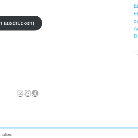
E
E
d
m ausdrucken)
A
D
E-Mail
Instagram
Facebook
ehalten.