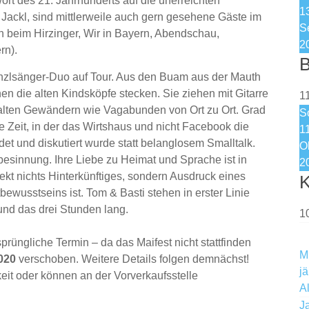
wort des 21. Jahrhunderts auf die unerreichten
1
Jackl, sind mittlerweile auch gern gesehene Gäste im
S
beim Hirzinger, Wir in Bayern, Abendschau,
2
rn).
B
tanzlsänger-Duo auf Tour. Aus den Buam aus der Mauth
n die alten Kindsköpfe stecken. Sie ziehen mit Gitarre
1
en alten Gewändern wie Vagabunden von Ort zu Ort. Grad
S
e Zeit, in der das Wirtshaus und nicht Facebook die
1
et und diskutiert wurde statt belanglosem Smalltalk.
O
besinnung. Ihre Liebe zu Heimat und Sprache ist in
2
ekt nichts Hinterkünftiges, sondern Ausdruck eines
K
ewusstseins ist. Tom & Basti stehen in erster Linie
 und das drei Stunden lang.
1
üngliche Termin – da das Maifest nicht stattfinden
M
2020
verschoben. Weitere Details folgen demnächst!
j
eit oder können an der Vorverkaufsstelle
A
J