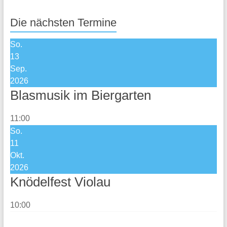
Die nächsten Termine
So.
13
Sep.
2026
Blasmusik im Biergarten
11:00
So.
11
Okt.
2026
Knödelfest Violau
10:00